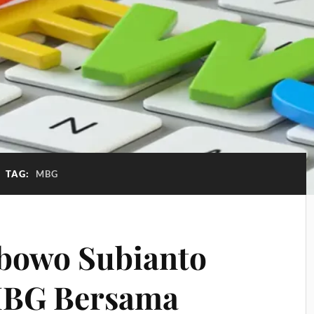
TAG:
MBG
abowo Subianto
MBG Bersama