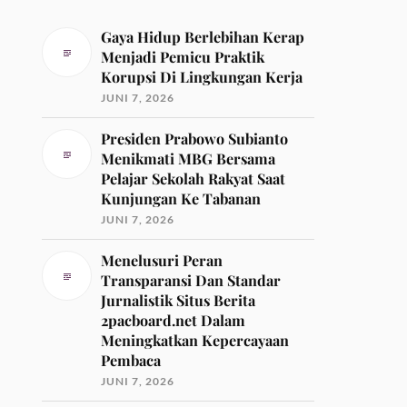
Gaya Hidup Berlebihan Kerap
Menjadi Pemicu Praktik
Korupsi Di Lingkungan Kerja
JUNI 7, 2026
Presiden Prabowo Subianto
Menikmati MBG Bersama
Pelajar Sekolah Rakyat Saat
Kunjungan Ke Tabanan
JUNI 7, 2026
Menelusuri Peran
Transparansi Dan Standar
Jurnalistik Situs Berita
2pacboard.net Dalam
Meningkatkan Kepercayaan
Pembaca
JUNI 7, 2026