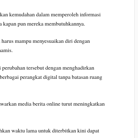
inkan kemudahan dalam memperoleh informasi
nya kapan pun mereka membutuhkannya.
ita harus mampu menyesuaikan diri dengan
namis.
i perubahan tersebut dengan menghadirkan
berbagai perangkat digital tanpa batasan ruang
awarkan media berita online turut meningkatkan
an waktu lama untuk diterbitkan kini dapat