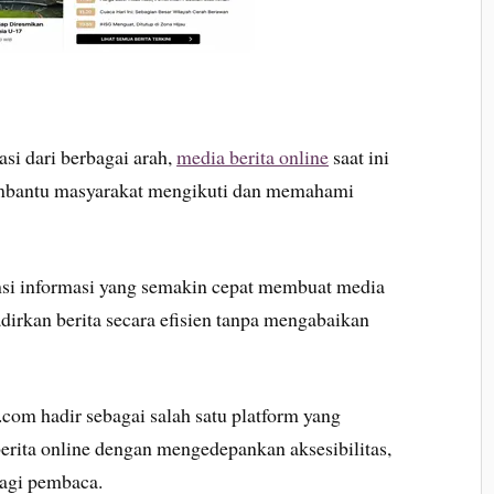
asi dari berbagai arah,
media berita online
saat ini
mbantu masyarakat mengikuti dan memahami
si informasi yang semakin cepat membuat media
irkan berita secara efisien tanpa mengabaikan
com hadir sebagai salah satu platform yang
erita online dengan mengedepankan aksesibilitas,
bagi pembaca.