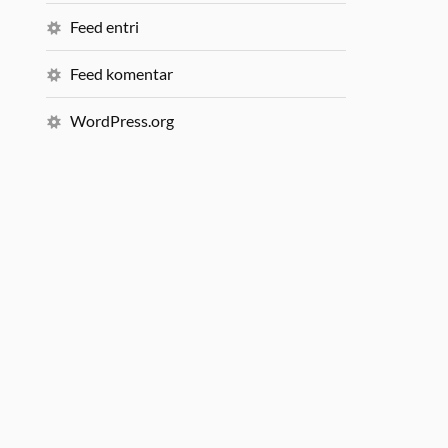
Feed entri
Feed komentar
WordPress.org