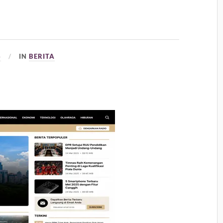
6
IN
BERITA