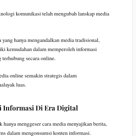
nologi komunikasi telah mengubah lanskap media
 yang hanya mengandalkan media tradisional,
liki kemudahan dalam memperoleh informasi
g terhubung secara online.
dia online semakin strategis dalam
alayak luas.
Informasi Di Era Digital
ak hanya menggeser cara media menyajikan berita,
iens dalam mengonsumsi konten informasi.