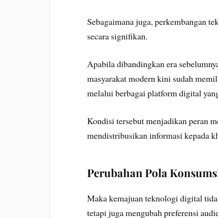
Sebagaimana juga, perkembangan tek
secara signifikan.
Apabila dibandingkan era sebelumnya
masyarakat modern kini sudah memi
melalui berbagai platform digital yan
Kondisi tersebut menjadikan peran me
mendistribusikan informasi kepada kh
Perubahan Pola Konsumsi 
Maka kemajuan teknologi digital tid
tetapi juga mengubah preferensi aud