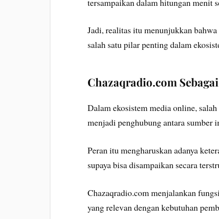
tersampaikan dalam hitungan menit se
Jadi, realitas itu menunjukkan bahwa
salah satu pilar penting dalam ekosi
Chazaqradio.com Sebagai 
Dalam ekosistem media online, salah 
menjadi penghubung antara sumber in
Peran itu mengharuskan adanya kete
supaya bisa disampaikan secara terst
Chazaqradio.com menjalankan fungsi
yang relevan dengan kebutuhan pemb