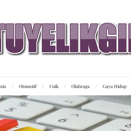
snis
Otomotif
Unik
Olahraga
Gaya Hidup