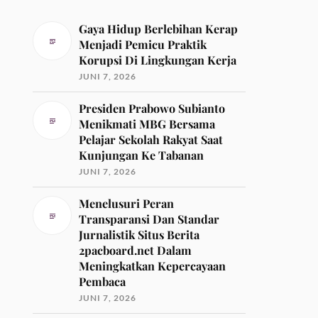
Gaya Hidup Berlebihan Kerap
Menjadi Pemicu Praktik
Korupsi Di Lingkungan Kerja
JUNI 7, 2026
Presiden Prabowo Subianto
Menikmati MBG Bersama
Pelajar Sekolah Rakyat Saat
Kunjungan Ke Tabanan
JUNI 7, 2026
Menelusuri Peran
Transparansi Dan Standar
Jurnalistik Situs Berita
2pacboard.net Dalam
Meningkatkan Kepercayaan
Pembaca
JUNI 7, 2026