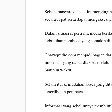
Sebab, masyarakat saat ini menging
secara cepat serta dapat mengakses
Dalam situasi seperti ini, media ber
kebutuhan pembaca yang semakin di
Chazaqradio.com menjadi bagian dar
informasi yang dapat diakses melalui 
maupun waktu.
Selain itu, kemudahan akses yang dit
keterlibatan pembaca.
Informasi yang sebelumnya membutuhk